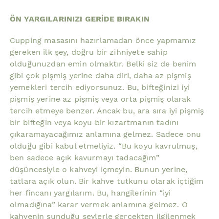
ÖN YARGILARINIZI GERİDE BIRAKIN
Cupping masasını hazırlamadan önce yapmamız
gereken ilk şey, doğru bir zihniyete sahip
olduğunuzdan emin olmaktır. Belki siz de benim
gibi çok pişmiş yerine daha diri, daha az pişmiş
yemekleri tercih ediyorsunuz. Bu, bifteğinizi iyi
pişmiş yerine az pişmiş veya orta pişmiş olarak
tercih etmeye benzer. Ancak bu, ara sıra iyi pişmiş
bir bifteğin veya koyu bir kızartmanın tadını
çıkaramayacağımız anlamına gelmez. Sadece onu
olduğu gibi kabul etmeliyiz. “Bu koyu kavrulmuş,
ben sadece açık kavurmayı tadacağım”
düşüncesiyle o kahveyi içmeyin. Bunun yerine,
tatlara açık olun. Bir kahve tutkunu olarak içtiğim
her fincanı yargılarım. Bu, hangilerinin “iyi
olmadığına” karar vermek anlamına gelmez. O
kahvenin sunduğu şeylerle gerçekten ilgilenmek