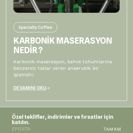
Specialty Coffee
KARBONİK MASERASYON
NEDİR ?
Karbonik maserasyon, kahve tohumlarına
benzersiz tatlar veren anaerobik bir
işlemdir!
DEVAMINI OKU
Özel teklifler, indirimler ve fırsatlar için
katılın.
TAMAM