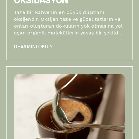
OKSİDASYON
Taze bir kahvenin en büyük düşmanı
oksijendir. Oksijen taze ve güzel tatların ve
onları oluşturan dokuların yok olmasına yol
açan organik moleküllerin yavaş bir şekilde
parçalanmasına neden olur.
DEVAMINI OKU