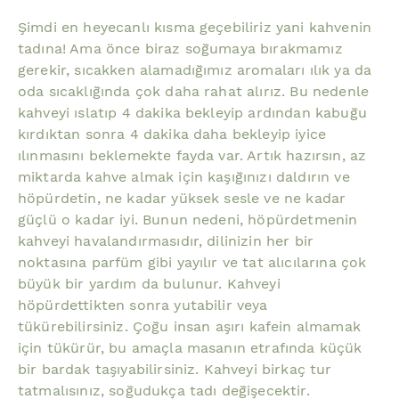
Şimdi en heyecanlı kısma geçebiliriz yani kahvenin
tadına! Ama önce biraz soğumaya bırakmamız
gerekir, sıcakken alamadığımız aromaları ılık ya da
oda sıcaklığında çok daha rahat alırız. Bu nedenle
kahveyi ıslatıp 4 dakika bekleyip ardından kabuğu
kırdıktan sonra 4 dakika daha bekleyip iyice
ılınmasını beklemekte fayda var. Artık hazırsın, az
miktarda kahve almak için kaşığınızı daldırın ve
höpürdetin, ne kadar yüksek sesle ve ne kadar
güçlü o kadar iyi. Bunun nedeni, höpürdetmenin
kahveyi havalandırmasıdır, dilinizin her bir
noktasına parfüm gibi yayılır ve tat alıcılarına çok
büyük bir yardım da bulunur. Kahveyi
höpürdettikten sonra yutabilir veya
tükürebilirsiniz. Çoğu insan aşırı kafein almamak
için tükürür, bu amaçla masanın etrafında küçük
bir bardak taşıyabilirsiniz. Kahveyi birkaç tur
tatmalısınız, soğudukça tadı değişecektir.