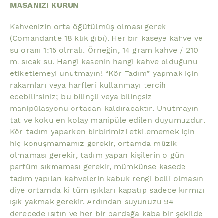
MASANIZI KURUN
Kahvenizin orta öğütülmüş olması gerek
(Comandante 18 klik gibi). Her bir kaseye kahve ve
su oranı 1:15 olmalı. Örneğin, 14 gram kahve / 210
ml sıcak su. Hangi kasenin hangi kahve olduğunu
etiketlemeyi unutmayın! “Kör Tadım” yapmak için
rakamları veya harfleri kullanmayı tercih
edebilirsiniz; bu bilinçli veya bilinçsiz
manipülasyonu ortadan kaldıracaktır. Unutmayın
tat ve koku en kolay manipüle edilen duyumuzdur.
Kör tadım yaparken birbirimizi etkilememek için
hiç konuşmamamız gerekir, ortamda müzik
olmaması gerekir, tadım yapan kişilerin o gün
parfüm sıkmaması gerekir, mümkünse kasede
tadım yapılan kahvelerin kabuk rengi belli olmasın
diye ortamda ki tüm ışıkları kapatıp sadece kırmızı
ışık yakmak gerekir. Ardından suyunuzu 94
derecede ısıtın ve her bir bardağa kaba bir şekilde