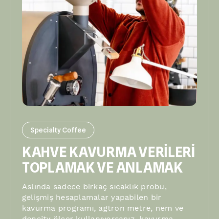
Specialty Coffee
KAHVE KAVURMA VERİLERİ
TOPLAMAK VE ANLAMAK
Aslında sadece birkaç sıcaklık probu,
gelişmiş hesaplamalar yapabilen bir
kavurma programı, agtron metre, nem ve
dencity ölçer kullanıyorsanız, kavurma