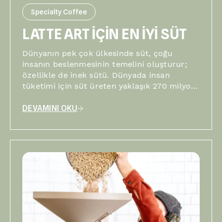
Specialty Coffee
LATTE ART İÇİN EN İYİ SÜT
Dünyanın pek çok ülkesinde süt, çoğu
insanın beslenmesinin temelini oluşturur;
özellikle de inek sütü. Dünyada insan
tüketimi için süt üreten yaklaşık 270 milyon
ineğin olduğu tahmin edilmektedir. Bu arada
diğer kültürler soya gibi bitki sütlerini
DEVAMINI OKU
içmeyi tercih ediyor.